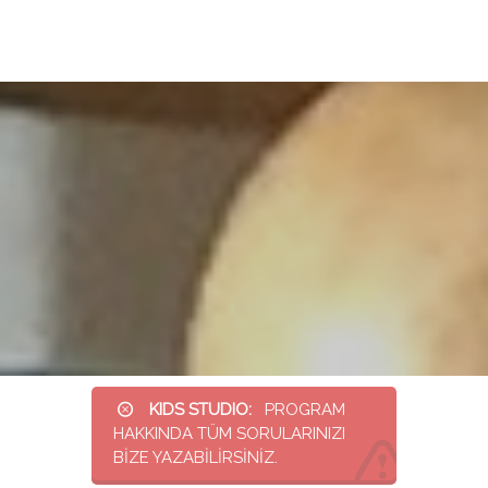
KIDS STUDIO:
PROGRAM
HAKKINDA TÜM SORULARINIZI
BİZE YAZABİLİRSİNİZ.